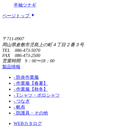
半袖ツナギ
ページトップ
〒711-0907
岡山県倉敷市児島上の町４丁目２番３号
TEL 086-473-5070
FAX 086-473-2500
営業時間 9：00〜18：00
製品情報
- 防炎作業服
- 作業服【春夏】
- 作業服【秋冬】
- Tシャツ・ポロシャツ
- つなぎ
- 帆布
- 防護具・その他
WEBカタログ