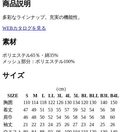
商品説明
多彩なラインナップ。充実の機能性。
WEBカタログを見る
素材
ポリエステル65％・綿35%
メッシュ部分：ポリエステル100%
サイズ
（cm）
SIZE
S
M
L
LL
3L
4L
5L
BL
BLL
B3L
B4L
胸囲
110
114
118
122
126
130
134
120
130
140
150
着丈
47
49
51
53
55
57
59
52
54
56
58
肩巾
46
48
50
52
54
56
58
54
56
58
60
袖丈
21
22
23
24
25
26
27
23
24
25
26
ウエスト
80
84
88
92
96
100
104
110
120
130
140