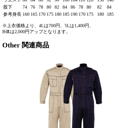
股下
74
76
78
80
82
84
86
78
80
82
84
参考身長
160
165
170
175
180
185
190
170
175
180
185
※上衣価格より、4Lは700円、5Lは1,400円、
B体は2,000円アップとなります。
Other
関連商品