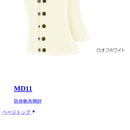
MD11
防炎帆布脚絆
ページトップ