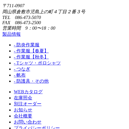
〒711-0907
岡山県倉敷市児島上の町４丁目２番３号
TEL 086-473-5070
FAX 086-473-2500
営業時間 9：00〜18：00
製品情報
- 防炎作業服
- 作業服【春夏】
- 作業服【秋冬】
- Tシャツ・ポロシャツ
- つなぎ
- 帆布
- 防護具・その他
WEBカタログ
在庫照会
別注オーダー
お知らせ
会社概要
お問い合わせ
プライバシーポリシー