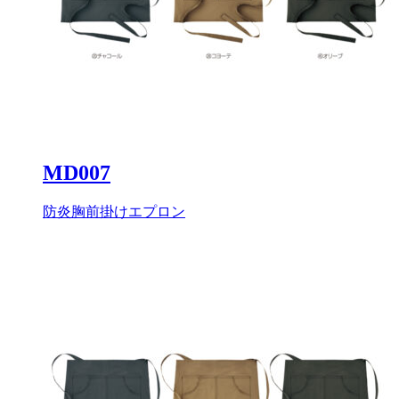
MD007
防炎胸前掛けエプロン